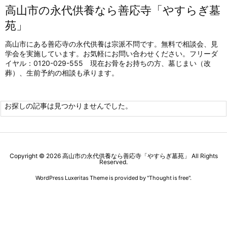
高山市の永代供養なら善応寺「やすらぎ墓
苑」
高山市にある善応寺の永代供養は宗派不問です。無料で相談会、見
学会を実施しています。お気軽にお問い合わせください。フリーダ
イヤル：0120-029-555 現在お骨をお持ちの方、墓じまい（改
葬）、生前予約の相談も承ります。
お探しの記事は見つかりませんでした。
Copyright ©
2026
高山市の永代供養なら善応寺「やすらぎ墓苑」
All Rights
Reserved.
WordPress Luxeritas Theme is provided by "
Thought is free
".